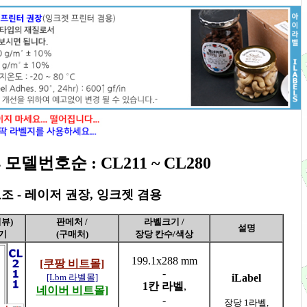
모델번호순 : CL211 ~ CL280
조 - 레이저 권장, 잉크젯 겸용
뷰)
판메처 /
라벨크기 /
설명
기
(구매처)
장당 칸수/색상
199.1x288 mm
[쿠팡 비트몰]
-
[Lbm 라벨몰]
iLabel
1칸 라벨
,
네이버 비트몰]
-
장당 1라벨,