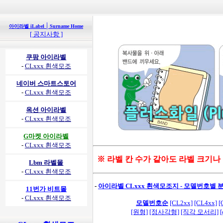
|
아이라벨 iLabel
Surname Home
[ 공지사항 ]
쿠팡 아이라벨
-
CLxxx 흰색모조
네이버 스마트스토어
-
CLxxx 흰색모조
옥션 아이라벨
-
CLxxx 흰색모조
G마켓 아이라벨
-
CLxxx 흰색모조
※ 라벨 칸 수가 같아도 라벨 크기나
Lbm 라벨몰
-
CLxxx 흰색모조
-
아이라벨 CLxxx 흰색모조지 - 모델번호별 분
11번가 비트몰
-
CLxxx 흰색모조
모델번호순
[CL2xx]
[CL4xx]
[
[원형]
[정사각형]
[직각 모서리]