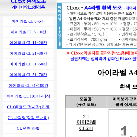
CLxxx 흰색모조
레이저/잉크젯겸용
아이라벨 CL 0~5칸
아이라벨 CL 6~10칸
아이라벨 CL 11~20칸
아이라벨 CL 21~30칸
아이라벨 CL 31~50칸
아이라벨 A4 
아이라벨 CL 51~70칸
아이라벨 CL 71~100칸
흰색 모
아이라벨 CL 101칸~이상
모델명/
미리보기(프리
(규격 코드)
클릭 상세보
CL QR코드(정사각) 라벨
211
CL 사각형(직각 모서리)
아이라벨
CL211
CL 원형 라벨