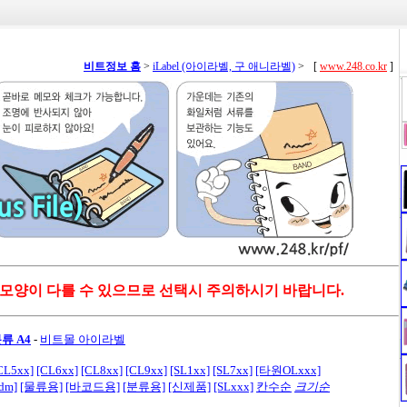
비트정보 홈
>
iLabel (아이라벨, 구 애니라벨)
>
[
www.248.co.kr
]
 모양이 다를 수 있으므로 선택시 주의하시기 바랍니다.
류 A4
-
비트몰 아이라벨
CL5xx]
[CL6xx]
[CL8xx]
[CL9xx]
[SL1xx]
[SL7xx]
[타원OLxxx]
[dm]
[물류용]
[바코드용]
[분류용]
[신제품]
[SLxxx]
칸수순
크기순