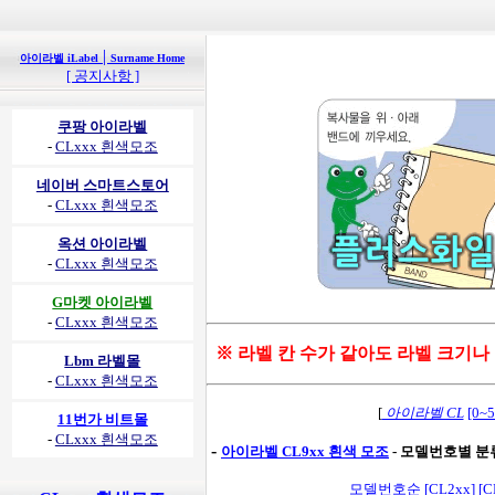
|
아이라벨 iLabel
Surname Home
[ 공지사항 ]
쿠팡 아이라벨
-
CLxxx 흰색모조
네이버 스마트스토어
-
CLxxx 흰색모조
옥션 아이라벨
-
CLxxx 흰색모조
G마켓 아이라벨
-
CLxxx 흰색모조
※ 라벨 칸 수가 같아도 라벨 크기나
Lbm 라벨몰
-
CLxxx 흰색모조
[
아이라벨 CL
[0~
11번가 비트몰
-
CLxxx 흰색모조
-
아이라벨 CL9xx 흰색 모조
- 모델번호별 분류
모델번호순
[CL2xx]
[C