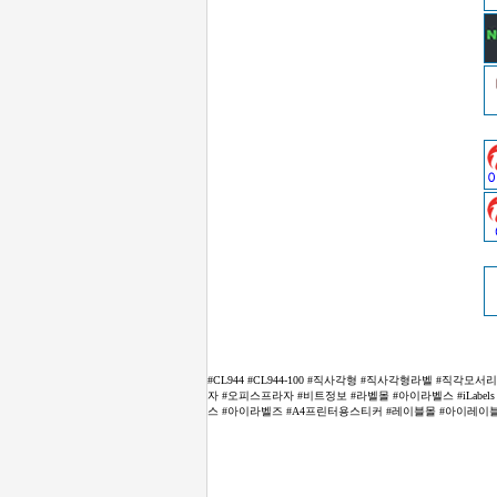
#CL944 #CL944-100 #직사각형 #직사각형라벨 #직각
자 #오피스프라자 #비트정보 #라벨몰 #아이라벨스 #iLabels #
스 #아이라벨즈 #A4프린터용스티커 #레이블몰 #아이레이블 #아이