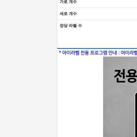
가로 개수
세로 개수
장당 라벨 수