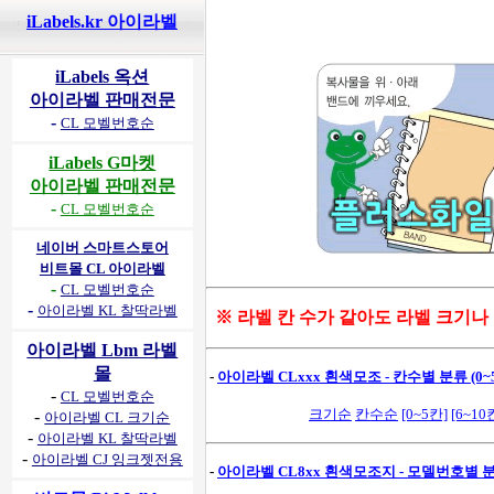
iLabels.kr 아이라벨
iLabels 옥션
아이라벨 판매전문
-
CL 모벨번호순
iLabels G마켓
아이라벨 판매전문
-
CL 모벨번호순
네이버 스마트스토어
비트몰 CL 아이라벨
-
CL 모벨번호순
-
아이라벨 KL 찰딱라벨
※ 라벨 칸 수가 같아도 라벨 크기나
아이라벨 Lbm 라벨
몰
-
아이라벨 CLxxx 흰색모조 - 칸수별 분류 (0~5
-
CL 모벨번호순
크기순
칸수순
[0~5칸]
[6~10
-
아이라벨 CL 크기순
-
아이라벨 KL 찰딱라벨
-
아이라벨 CJ 잉크젯전용
-
아이라벨 CL8xx 흰색모조지 - 모델번호별 분