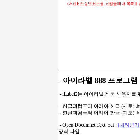
- 아이라벨 888 프로그램
- iLabel2는 아이라벨 제품 사용자
- 한글과컴퓨터 아래아 한글 (세로) .hw
- 한글과컴퓨터 아래아 한글 (가로) .hw
- Open Documnet Text .odt :
[내려받기
양식 파일.