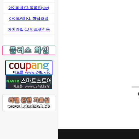
아이라벨 CL 목록표(size)
아이라벨 KL 찰떡라벨
아이라벨 CJ 잉크젯전용