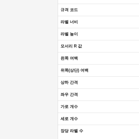
규격 코드
라벨 너비
라벨 높이
모서리 R 값
왼쪽 여백
위쪽(상단) 여백
상하 간격
좌우 간격
가로 개수
세로 개수
장당 라벨 수