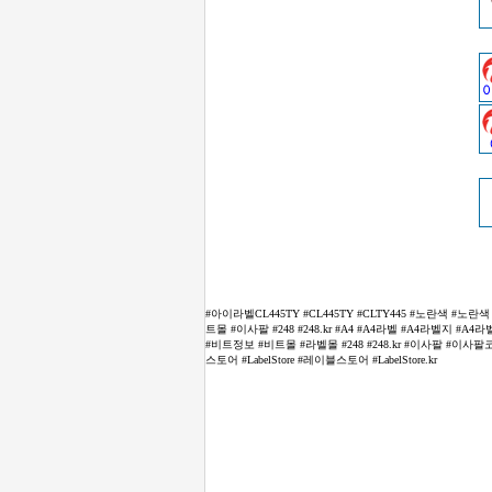
#아이라벨CL445TY #CL445TY #CLTY445 #노란색 #
트몰 #이사팔 #248 #248.kr #A4 #A4라벨 #A4라벨지
#비트정보 #비트몰 #라벨몰 #248 #248.kr #이사팔 #
스토어 #LabelStore #레이블스토어 #LabelStore.kr