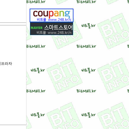
라벨프라자