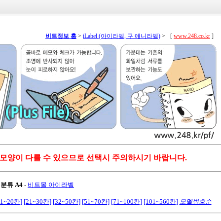
비트정보 홈
>
iLabel (아이라벨, 구 애니라벨)
>
[
www.248.co.kr
]
 모양이 다를 수 있으므로 선택시 주의하시기 바랍니다.
 분류 A4
-
비트몰 아이라벨
11~20칸]
[21~30칸]
[32~50칸]
[51~70칸]
[71~100칸]
[101~560칸]
모델번호순