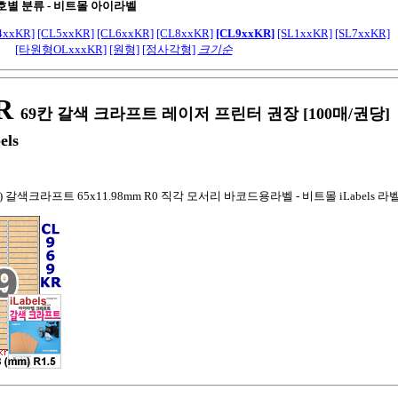
호별 분류 -
비트몰 아이라벨
4xxKR]
[CL5xxKR]
[CL6xxKR]
[CL8xxKR]
[CL9xxKR]
[SL1xxKR]
[SL7xxKR]
[타원형OLxxxKR]
[원형]
[정사각형]
크기순
R
69칸 갈색 크라프트 레이저 프린터 권장 [100매/권당]
els
23) 갈색크라프트 65x11.98mm R0 직각 모서리 바코드용라벨 - 비트몰 iLabels 