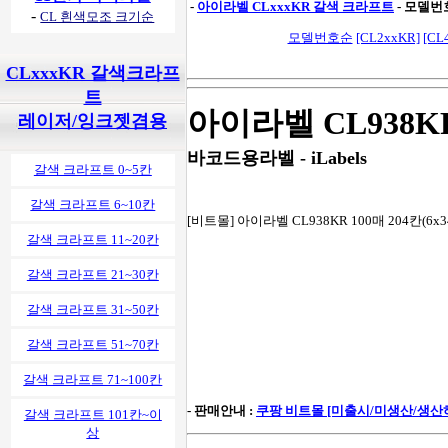
-
아이라벨 CLxxxKR 갈색 크라프트
- 모델번
-
CL 흰색모조 크기순
모델번호순
[CL2xxKR]
[CL
CLxxxKR 갈색크라프
트
아이라벨 CL938K
레이저/잉크젯겸용
바코드용라벨 - iLabels
갈색 크라프트 0~5칸
갈색 크라프트 6~10칸
[비트몰] 아이라벨 CL938KR 100매 204칸(6
갈색 크라프트 11~20칸
갈색 크라프트 21~30칸
갈색 크라프트 31~50칸
갈색 크라프트 51~70칸
갈색 크라프트 71~100칸
- 판매안내 :
쿠팡 비트몰 [미출시/미생산/생산
갈색 크라프트 101칸~이
상