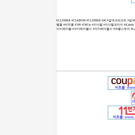
#CL938KR #CLKR938 #CL938KR-100 #갈색크라
벨몰 #비트몰 #248 #248.kr #이사팔 #이사팔코리아 #i
아이레이블 #아이레이블스 #아이래이블스 #라벨스토어 #LabelSto