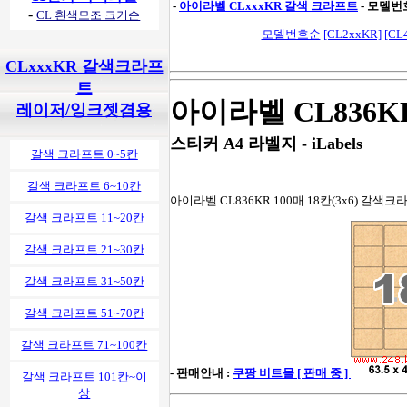
-
아이라벨 CLxxxKR 갈색 크라프트
- 모델번
-
CL 흰색모조 크기순
모델번호순
[CL2xxKR]
[CL
CLxxxKR 갈색크라프
트
아이라벨 CL836K
레이저/잉크젯겸용
스티커 A4 라벨지 - iLabels
갈색 크라프트 0~5칸
갈색 크라프트 6~10칸
아이라벨 CL836KR 100매 18칸(3x6) 갈색크라프
갈색 크라프트 11~20칸
갈색 크라프트 21~30칸
갈색 크라프트 31~50칸
갈색 크라프트 51~70칸
갈색 크라프트 71~100칸
- 판매안내 :
쿠팡 비트몰 [ 판매 중 ]
갈색 크라프트 101칸~이
상