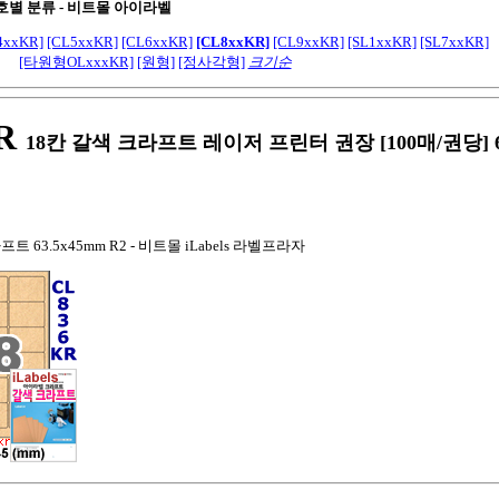
호별 분류 -
비트몰 아이라벨
4xxKR]
[CL5xxKR]
[CL6xxKR]
[CL8xxKR]
[CL9xxKR]
[SL1xxKR]
[SL7xxKR]
[타원형OLxxxKR]
[원형]
[정사각형]
크기순
R
18칸 갈색 크라프트 레이저 프린터 권장 [100매/권당] 63
트 63.5x45mm R2 - 비트몰 iLabels 라벨프라자