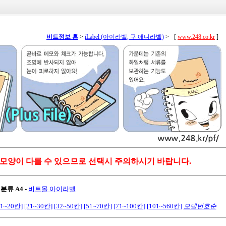
비트정보 홈
>
iLabel (아이라벨, 구 애니라벨)
>
[
www.248.co.kr
]
 모양이 다를 수 있으므로 선택시 주의하시기 바랍니다.
 분류 A4
-
비트몰 아이라벨
11~20칸]
[21~30칸]
[32~50칸]
[51~70칸]
[71~100칸]
[101~560칸]
모델번호순