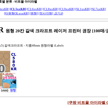
호별 분류 -
비트몰 아이라벨
4xxKR]
[CL5xxKR]
[CL6xxKR]
[CL8xxKR]
[CL9xxKR]
[SL1xxKR]
[SL7xxKR]
[타원형OLxxxKR]
[원형]
[정사각형]
크기순
R
원형 20칸 갈색 크라프트 레이저 프린터 권장 [100매/
4x5) 갈색크라프트 - 지름48mm 원형라벨 iLabels
[쿠팡 비트몰 아이라벨 CL