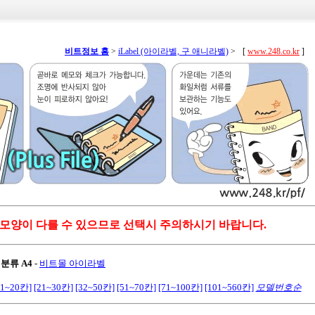
비트정보 홈
>
iLabel (아이라벨, 구 애니라벨)
>
[
www.248.co.kr
]
 모양이 다를 수 있으므로 선택시 주의하시기 바랍니다.
 분류 A4
-
비트몰 아이라벨
11~20칸]
[21~30칸]
[32~50칸]
[51~70칸]
[71~100칸]
[101~560칸]
모델번호순