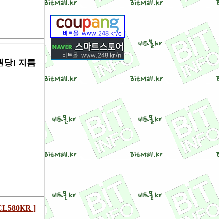
권당] 지름
580KR ]