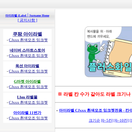
|
아이라벨 iLabel
Surname Home
[ 공지사항 ]
쿠팡 아이라벨
-
CJxxx 흰색모조 잉크젯
네이버 스마트스토어
-
CJxxx 흰색모조 잉크젯
옥션 아이라벨
-
CJxxx 흰색모조 잉크젯
G마켓 아이라벨
-
CJxxx 흰색모조 잉크젯
※ 라벨 칸 수가 같아도 라벨 크기나
Lbm 라벨몰
-
CJxxx 흰색모조 잉크젯
-
아이라벨 CJxxx 흰색모조 잉크젯전용 - 칸수별
아이라벨 11번가
-
CJxxx 흰색모조 잉크젯
크기순
[0~5칸]
[6~10칸]
[