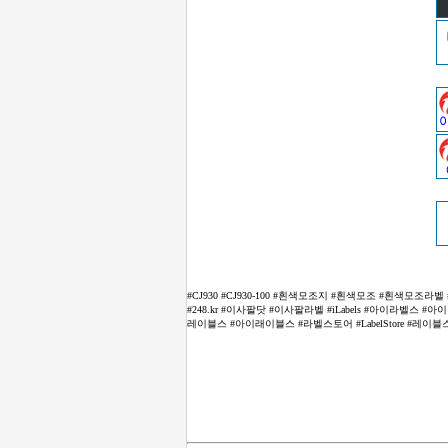
#CJ930 #CJ930-100 #흰색모조지 #흰색모조 #흰색모조
#248.kr #이사팔닷 #이사팔라벨 #iLabels #아이라벨
레이블스 #아이래이블스 #라벨스토어 #LabelStore #레이블스토어 