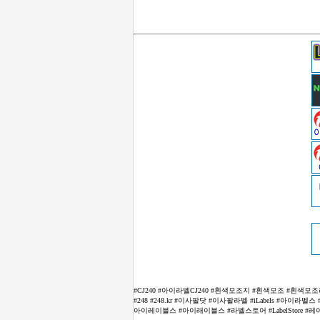
#CJ240 #아이라벨CJ240 #흰색모조지 #흰색모조 #흰색
#248 #248.kr #이사팔닷 #이사팔라벨 #iLabels #
아이레이블스 #아이래이블스 #라벨스토어 #LabelStore #레이블스