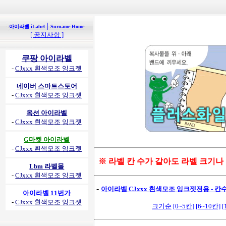
|
아이라벨 iLabel
Surname Home
[ 공지사항 ]
쿠팡 아이라벨
-
CJxxx 흰색모조 잉크젯
네이버 스마트스토어
-
CJxxx 흰색모조 잉크젯
옥션 아이라벨
-
CJxxx 흰색모조 잉크젯
G마켓 아이라벨
-
CJxxx 흰색모조 잉크젯
※ 라벨 칸 수가 같아도 라벨 크기나
Lbm 라벨몰
-
CJxxx 흰색모조 잉크젯
-
아이라벨 CJxxx 흰색모조 잉크젯전용 - 칸수별
아이라벨 11번가
-
CJxxx 흰색모조 잉크젯
크기순
[0~5칸]
[6~10칸]
[