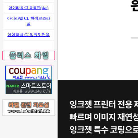
아이라벨 CJ 목록표(size)
아이라벨 CL 흰색모조라
벨
아이라벨 CJ 잉크젯전용