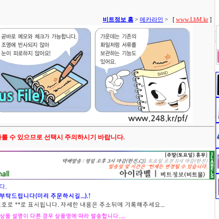
비트정보 홈
>
메카라인
>
[
www.LbM.kr
]
다를 수 있으므로 선택시 주의하시기 바랍니다.