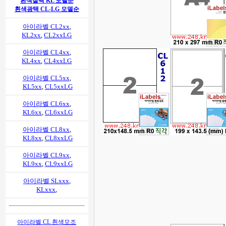
흰색찰딱 KL 모델순
흰색광택 CL-LG 모델순
아이라벨 CL2xx
,
KL2xx
,
CL2xxLG
아이라벨 CL4xx
,
KL4xx
,
CL4xxLG
아이라벨 CL5xx
,
KL5xx
,
CL5xxLG
아이라벨 CL6xx
,
KL6xx
,
CL6xxLG
아이라벨 CL8xx
,
KL8xx
,
CL8xxLG
아이라벨 CL9xx
,
KL9xx
,
CL9xxLG
아이라벨 SLxxx
,
KLxxx
,
아이라벨 CL 흰색모조