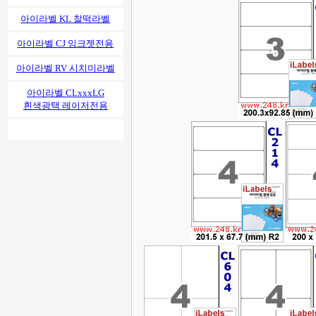
아이라벨 KL 찰떡라벨
아이라벨 CJ 잉크젯전용
아이라벨 RV 시치미라벨
아이라벨 CLxxxLG
흰색광택 레이저전용