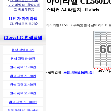
아이라벨 CL560L
CL 흰색모조 크기순
-
아이라벨 KL 찰딱라벨
-
스티커 A4 라벨지 - iLabels
CJ 잉크젯전용
11번가 아이라벨
-
CL 흰색모조 크기순
아이라벨 CL560LG (60칸) 흰색 광택 레이저 프린
CLxxxLG 흰색광택
흰색 광택 0~5칸
흰색 광택 6~10칸
흰색 광택 11~20칸
- 판매안내 :
쿠팡 비트몰 [판매 중]
흰색 광택 21~30칸
흰색 광택 31~50칸
흰색 광택 51~70칸
흰색 광택 71~100칸
흰색 광택 101칸~이상