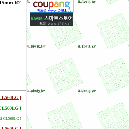
15mm R2
L560LG ]
560LG ]
 CL560LG ]
L560LG ]