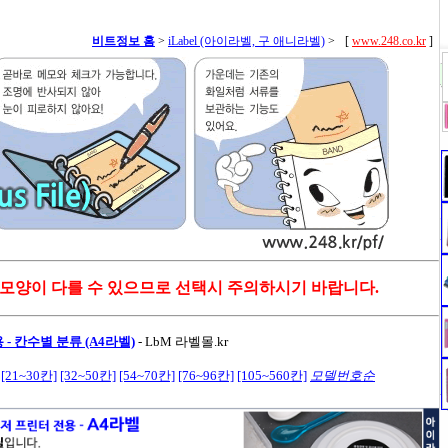
비트정보 홈
>
iLabel (아이라벨, 구 애니라벨)
>
[
www.248.co.kr
]
 모양이 다를 수 있으므로 선택시 주의하시기 바랍니다.
- 칸수별 분류 (A4라벨)
-
LbM 라벨몰.kr
[21~30칸]
[32~50칸]
[54~70칸]
[76~96칸]
[105~560칸]
모델번호순