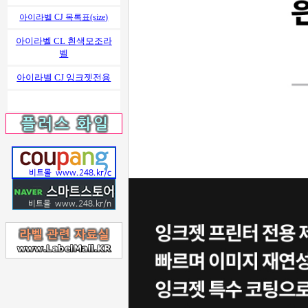
아이라벨 CJ 목록표(size)
아이라벨 CL 흰색모조라
벨
아이라벨 CJ 잉크젯전용