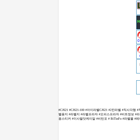
#CJ621 #CJ621-100 #아이라벨CJ621 #2칸라벨 #
벨용지 #라벨지 #라벨프라자 #오피스프라자 #비트정보 #라벨몰 #
용스티커 #이사팔닷케이알 #비틴포 # BiTinFo #라벨몰 #레이