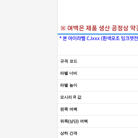
규격 코드
라벨 너비
라벨 높이
모시리 R 값
왼쪽 여백
위쪽(상단) 여백
상하 간격