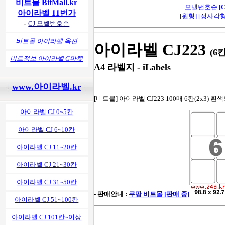
비트몰 BitMall.kr
모델번호순
[
아이라벨 11번가
[원형]
[정사각형
-
CJ 모벨번호순
비트몰 아이라벨 옥션
아이라벨 CJ223
(6
비트정보 아이라벨 G마켓
A4 라벨지 - iLabels
www.아이라벨.kr
[비트몰] 아이라벨 CJ223 100매 6칸(2x3) 흰
아이라벨 CJ 0~5칸
아이라벨 CJ 6~10칸
아이라벨 CJ 11~20칸
아이라벨 CJ 21~30칸
아이라벨 CJ 31~50칸
- 판매안내 :
쿠팡 비트몰 [판매 중]
아이라벨 CJ 51~100칸
아이라벨 CJ 101칸~이상