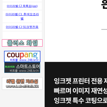
아이라벨 CJ 목록표(size)
아이라벨 CL 흰색모조라
벨
아이라벨 CJ 잉크젯전용