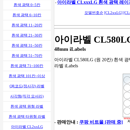
아이라벨 CLxxxLG 흰색 광택 레이
-
흰색 광택 0~5칸
모델번호순
[CL2xxLG]
[CL
흰색 광택 6~10칸
흰색 광택 11~20칸
흰색 광택 21~30칸
아이라벨 CL580L
흰색 광택 31~50칸
48mm iLabels
흰색 광택 51~70칸
아이라벨 CL580LG (원 20칸) 흰색
라벨 iLabels
흰색 광택 71~100칸
흰색 광택 101칸~이상
QR코드(정사각) 라벨
사각형(직각 모서리)
흰색 광택 원형 라벨
흰색 광택 타원형 라벨
- 판매안내 :
쿠팡 비트몰 [판매 중]
아이라벨 CL2xxLG