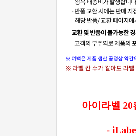
아이라벨 20칸
- iLa