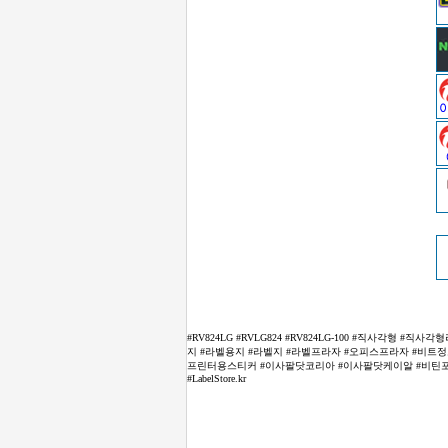
#RV824LG #RVLG824 #RV824LG-100 #직사각형
지 #라벨용지 #라벨지 #라벨프라자 #오피스프라자 #비트정보 #라벨
프린터용스티커 #이사팔닷코리아 #이사팔닷케이알 #비틴포 # B
#LabelStore.kr