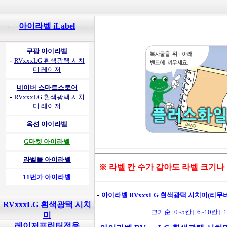
아이라벨 iLabel
쿠팡 아이라벨
-
RVxxxLG 흰색광택 시치
미 레이저
네이버 스마트스토어
-
RVxxxLG 흰색광택 시치
미 레이저
옥션 아이라벨
G마켓 아이라벨
라벨몰 아이라벨
※ 라벨 칸 수가 같아도 라벨 크기나
11번가 아이라벨
-
아이라벨 RVxxxLG 흰색광택 시치미(리무
RVxxxLG 흰색광택 시치
크기순
[0~5칸]
[6~10칸]
[
미
레이저프린터전용