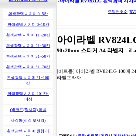
아이라벨 RVxxxLG 흰색광택 시치
-
모델번호순
[RV
흰색광택 시치미 0~5칸
흰색광택 시치미 6~10칸
흰색광택 시치미 11~20칸
아이라벨 RV824L
흰색광택 시치미 21~30칸
90x20mm 스티커 A4 라벨지 - iLab
흰색광택 시치미 31~50칸
흰색광택 시치미 51~70칸
[비트몰] 아이라벨 RV824LG 100매 24
라벨프라자
흰색광택 시치미 71~100
칸
흰색광택 시치미 101칸~
이상
QR코드(정사각) 라벨
사각형(직각 모서리)
흰색광택 시치미 원형 라
- 판매안내 :
쿠팡 비트몰 [미출시/미생산/생산