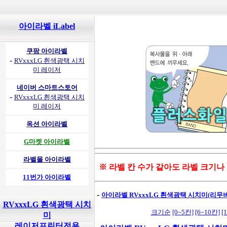
아이라벨 iLabel
쿠팡 아이라벨
-
RVxxxLG 흰색광택 시치
미 레이저
네이버 스마트스토어
-
RVxxxLG 흰색광택 시치
미 레이저
옥션 아이라벨
G마켓 아이라벨
라벨몰 아이라벨
※ 라벨 칸 수가 같아도 라벨 크기나
11번가 아이라벨
-
아이라벨 RVxxxLG 흰색광택 시치미(리무
RVxxxLG 흰색광택 시치
크기순
[0~5칸]
[6~10칸]
[
미
레이저프린터전용