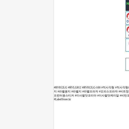
#RV812LG #RVLG812 #RV812LG-100 #직사각형
지 #라벨용지 #라벨지 #라벨프라자 #오피스프라자 #비트정보 #라벨
프린터용스티커 #이사팔닷코리아 #이사팔닷케이알 #비틴포 # B
#LabelStore.kr