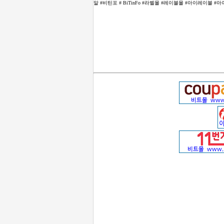
알 #비틴포 # BiTinFo #라벨몰 #레이블몰 #아이레이블 #아이레