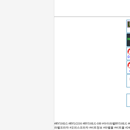
#RV516LG #RVLG516 #RV516LG-100 #아이라벨R
라벨프라자 #오피스프라자 #비트정보 #라벨몰 #비트몰 #248