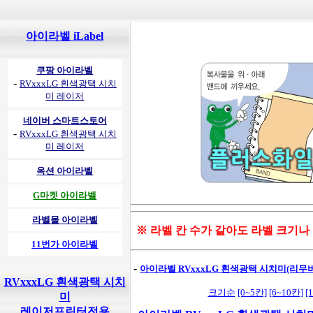
아이라벨 iLabel
쿠팡 아이라벨
-
RVxxxLG 흰색광택 시치
미 레이저
네이버 스마트스토어
-
RVxxxLG 흰색광택 시치
미 레이저
옥션 아이라벨
G마켓 아이라벨
라벨몰 아이라벨
※ 라벨 칸 수가 같아도 라벨 크기나
11번가 아이라벨
-
아이라벨 RVxxxLG 흰색광택 시치미(리무
RVxxxLG 흰색광택 시치
크기순
[0~5칸]
[6~10칸]
[
미
레이저프린터전용