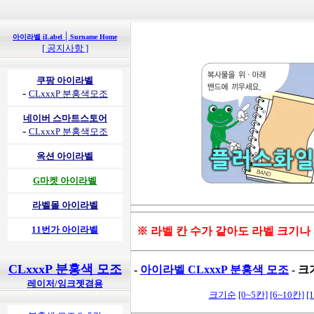
|
아이라벨 iLabel
Surname Home
[ 공지사항 ]
쿠팡 아이라벨
-
CLxxxP 분홍색모조
네이버 스마트스토어
-
CLxxxP 분홍색모조
옥션 아이라벨
G마켓 아이라벨
라벨몰 아이라벨
11번가 아이라벨
※ 라벨 칸 수가 같아도 라벨 크기나
CLxxxP 분홍색 모조
-
아이라벨 CLxxxP 분홍색 모조
- 크
레이저/잉크젯겸용
크기순
[0~5칸]
[6~10칸]
[