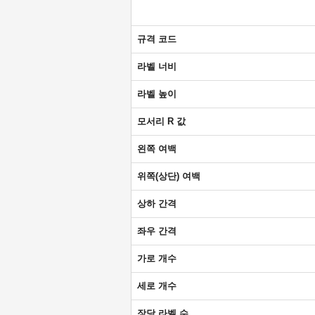
규격 코드
라벨 너비
라벨 높이
모서리 R 값
왼쪽 여백
위쪽(상단) 여백
상하 간격
좌우 간격
가로 개수
세로 개수
장당 라벨 수