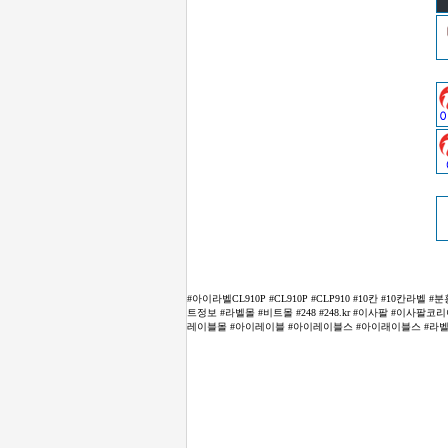
#아이라벨CL910P #CL910P #CLP910 #10칸 #10칸
트정보 #라벨몰 #비트몰 #248 #248.kr #이사팔 #이사팔
레이블몰 #아이레이블 #아이레이블스 #아이래이블스 #라벨스토어 #La