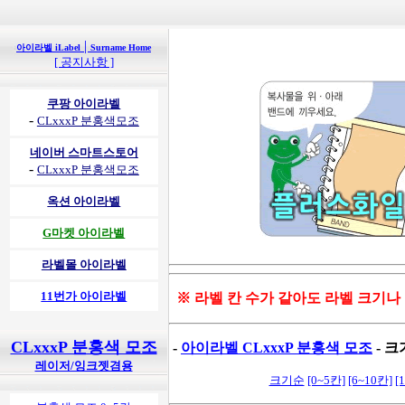
|
아이라벨 iLabel
Surname Home
[ 공지사항 ]
쿠팡 아이라벨
-
CLxxxP 분홍색모조
네이버 스마트스토어
-
CLxxxP 분홍색모조
옥션 아이라벨
G마켓 아이라벨
라벨몰 아이라벨
11번가 아이라벨
※ 라벨 칸 수가 같아도 라벨 크기나
CLxxxP 분홍색 모조
-
아이라벨 CLxxxP 분홍색 모조
- 크
레이저/잉크젯겸용
크기순
[0~5칸]
[6~10칸]
[