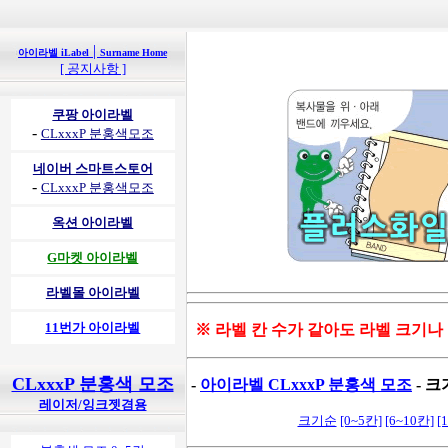
|
아이라벨 iLabel
Surname Home
[ 공지사항 ]
쿠팡 아이라벨
-
CLxxxP 분홍색모조
네이버 스마트스토어
-
CLxxxP 분홍색모조
옥션 아이라벨
G마켓 아이라벨
라벨몰 아이라벨
11번가 아이라벨
※ 라벨 칸 수가 같아도 라벨 크기나
CLxxxP 분홍색 모조
-
아이라벨 CLxxxP 분홍색 모조
- 크
레이저/잉크젯겸용
크기순
[0~5칸]
[6~10칸]
[