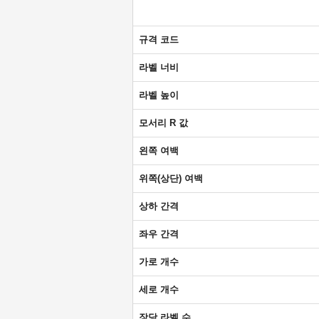
규격 코드
라벨 너비
라벨 높이
모서리 R 값
왼쪽 여백
위쪽(상단) 여백
상하 간격
좌우 간격
가로 개수
세로 개수
장당 라벨 수