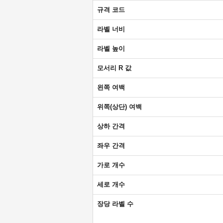
규격 코드
라벨 너비
라벨 높이
모서리 R 값
왼쪽 여백
위쪽(상단) 여백
상하 간격
좌우 간격
가로 개수
세로 개수
장당 라벨 수