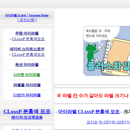
|
아이라벨 iLabel
Surname Home
[ 공지사항 ]
쿠팡 아이라벨
-
CLxxxP 분홍색모조
네이버 스마트스토어
-
CLxxxP 분홍색모조
옥션 아이라벨
G마켓 아이라벨
라벨몰 아이라벨
11번가 아이라벨
※ 라벨 칸 수가 같아도 라벨 크기나
CLxxxP 분홍색 모조
-
아이라벨 CLxxxP 분홍색 모조
- 크
레이저/잉크젯겸용
크기순
[0~5칸]
[6~10칸]
[