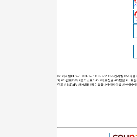
#아이라벨CL552P #CL552P #CLP552 #125칸라벨 
지 #라벨프라자 #오피스프라자 #비트정보 #라벨몰 #비트몰 #2
틴포 # BiTinFo #라벨몰 #레이블몰 #아이레이블 #아이레이블스 