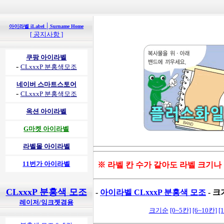
|
아이라벨 iLabel
Surname Home
[ 공지사항 ]
쿠팡 아이라벨
-
CLxxxP 분홍색모조
네이버 스마트스토어
-
CLxxxP 분홍색모조
옥션 아이라벨
G마켓 아이라벨
라벨몰 아이라벨
11번가 아이라벨
※ 라벨 칸 수가 같아도 라벨 크기나
CLxxxP 분홍색 모조
-
아이라벨 CLxxxP 분홍색 모조
- 크
레이저/잉크젯겸용
크기순
[0~5칸]
[6~10칸]
[