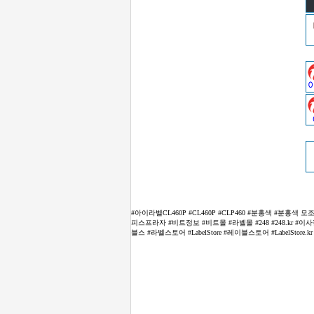
#아이라벨CL460P #CL460P #CLP460 #분홍색 #분홍색
피스프라자 #비트정보 #비트몰 #라벨몰 #248 #248.kr 
블스 #라벨스토어 #LabelStore #레이블스토어 #LabelStore.kr