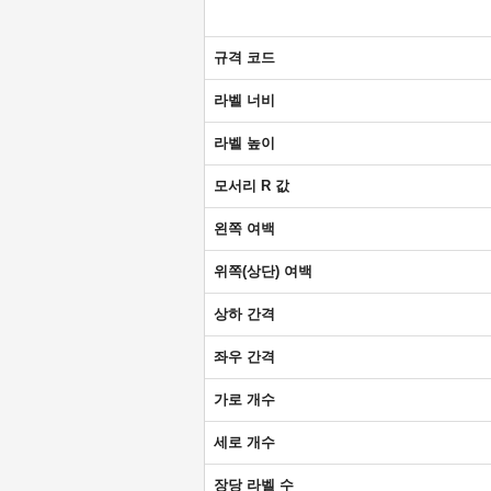
규격 코드
라벨 너비
라벨 높이
모서리 R 값
왼쪽 여백
위쪽(상단) 여백
상하 간격
좌우 간격
가로 개수
세로 개수
장당 라벨 수