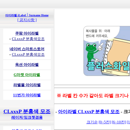
|
아이라벨 iLabel
Surname Home
[ 공지사항 ]
쿠팡 아이라벨
-
CLxxxP 분홍색모조
네이버 스마트스토어
-
CLxxxP 분홍색모조
옥션 아이라벨
G마켓 아이라벨
라벨몰 아이라벨
11번가 아이라벨
※ 라벨 칸 수가 같아도 라벨 크기나
CLxxxP 분홍색 모조
-
아이라벨 CLxxxP 분홍색 모조
- 크
레이저/잉크젯겸용
크기순
[0~5칸]
[6~10칸]
[