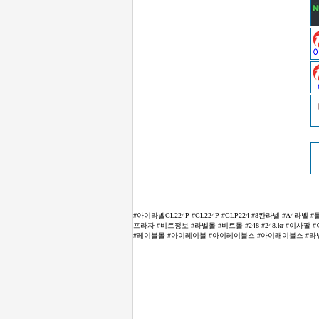
#아이라벨CL224P #CL224P #CLP224 #8칸라벨 #A
프라자 #비트정보 #라벨몰 #비트몰 #248 #248.kr #이사
#레이블몰 #아이레이블 #아이레이블스 #아이래이블스 #라벨스토어 #L