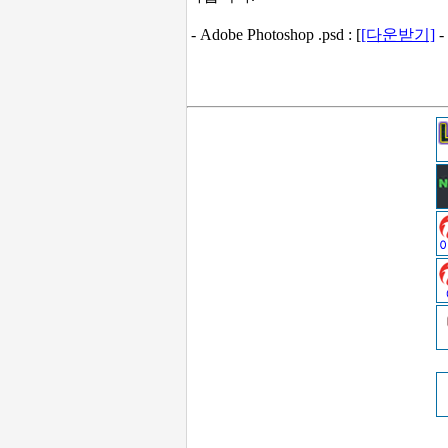
- Adobe Photoshop .psd : [
[다운받기]