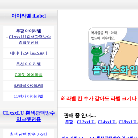
아이라벨 iLabel
쿠팡 아이라벨
-
CLxxxLU 흰색광택방수
잉크젯전용
네이버 스마트스토어
옥션 아이라벨
G마켓 아이라벨
라벨몰 아이라벨
11번가 아이라벨
※ 라벨 칸 수가 같아도 라벨 크기나
CLxxxLU 흰색광택방수
판매 중 안내....
잉크젯전용
:
,
,
쿠팡
CL2xxLU
CL4xxLU
CL5xxLU
흰색 광택 방수 0~5칸
-