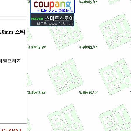
20mm 스티
ls 라벨프라자
L824Y ]