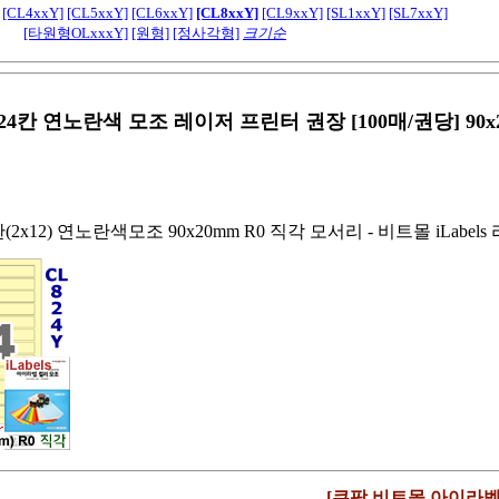
[CL4xxY]
[CL5xxY]
[CL6xxY]
[CL8xxY]
[CL9xxY]
[SL1xxY]
[SL7xxY]
[타원형OLxxxY]
[원형]
[정사각형]
크기순
24칸 연노란색 모조 레이저 프린터 권장 [100매/권당] 90x
칸(2x12) 연노란색모조 90x20mm R0 직각 모서리 - 비트몰 iLabe
[쿠팡 비트몰 아이라벨 C