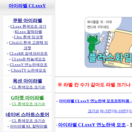
아이라벨 CLxxxY
쿠팡 아이라벨
-
CLxxx 흰색모조 크기
-
KLxxx 찰딱라벨
-
CJxx 흰색 잉크젯
-
CJxxLG 흰색 고광택 잉
크젯
-
CLxxKR 갈색크라프트
-
CLxxxB 하늘색모조
-
CLxxxY 연노란색모조
-
CJxxxTY 노란색모조
옥션 아이라벨
※ 라벨 칸 수가 같아도 라벨 크기나
-
CL 흰색모조 크기순
G마켓 아이라벨
-
아이라벨 CLxxxY 연노란색 모조프린터용 -
-
CL 흰색모조 크기순
크기순
[0~5칸]
[6~10칸]
[
네이버 스마트스토어
-
CL 흰색모조 크기순
아이라벨 CLxxxY 연노란색 모조
-
-
-
아이라벨 KL 찰딱라벨