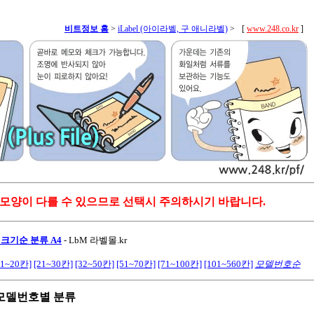
비트정보 홈
>
iLabel (아이라벨, 구 애니라벨)
>
[
www.248.co.kr
]
 모양이 다를 수 있으므로 선택시 주의하시기 바랍니다.
 크기순 분류 A4
-
LbM 라벨몰.kr
11~20칸]
[21~30칸]
[32~50칸]
[51~70칸]
[71~100칸]
[101~560칸]
모델번호순
 모델번호별 분류