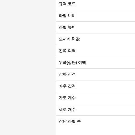
규격 코드
라벨 너비
라벨 높이
모서리 R 값
왼쪽 여백
위쪽(상단) 여백
상하 간격
좌우 간격
가로 개수
세로 개수
장당 라벨 수