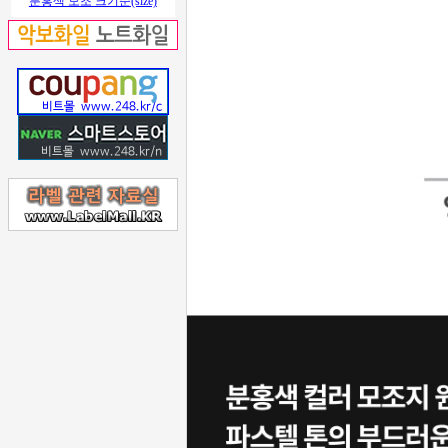
분홍색 모조 크기순(size)