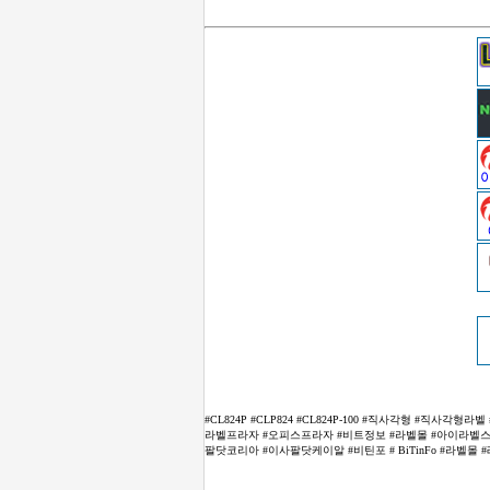
#CL824P #CLP824 #CL824P-100 #직사각형 #직사
라벨프라자 #오피스프라자 #비트정보 #라벨몰 #아이라벨스 #iLa
팔닷코리아 #이사팔닷케이알 #비틴포 # BiTinFo #라벨몰 #레