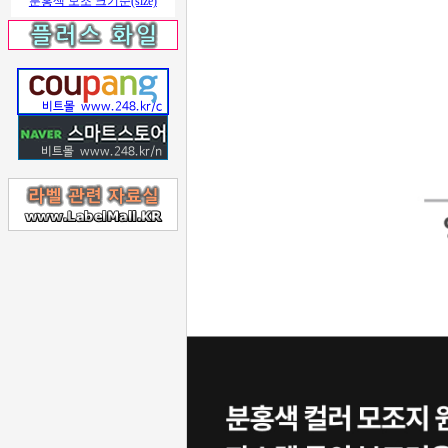
분홍색 모조 크기순(size)