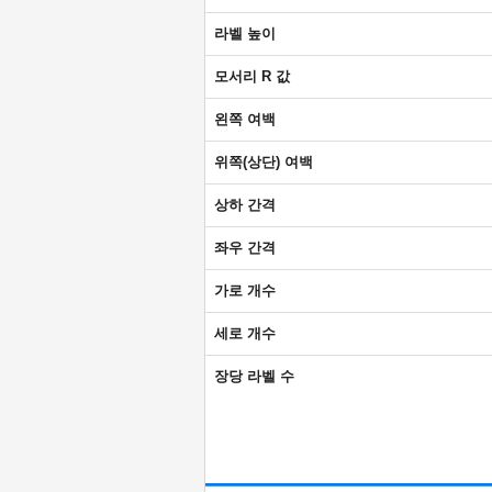
라벨 높이
모서리 R 값
왼쪽 여백
위쪽(상단) 여백
상하 간격
좌우 간격
가로 개수
세로 개수
장당 라벨 수