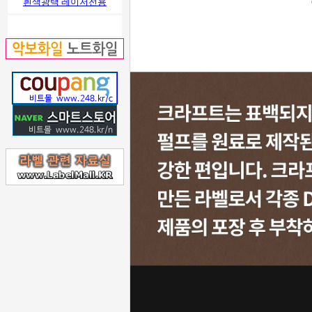
흰색광택 레이저전용