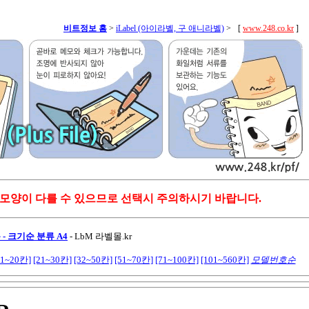
비트정보 홈
>
iLabel (아이라벨, 구 애니라벨)
>
[
www.248.co.kr
]
 모양이 다를 수 있으므로 선택시 주의하시기 바랍니다.
- 크기순 분류 A4
-
LbM 라벨몰.kr
11~20칸]
[21~30칸]
[32~50칸]
[51~70칸]
[71~100칸]
[101~560칸]
모델번호순