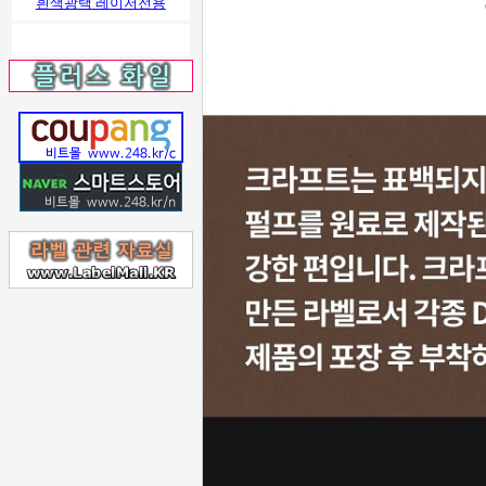
흰색광택 레이저전용