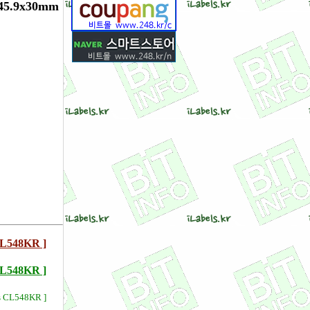
.9x30mm
548KR ]
48KR ]
s CL548KR ]