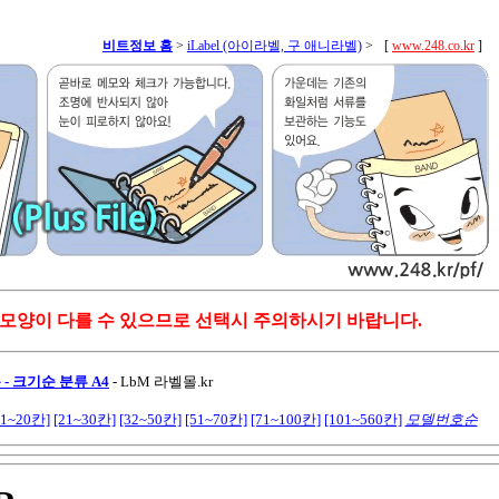
비트정보 홈
>
iLabel (아이라벨, 구 애니라벨)
>
[
www.248.co.kr
]
 모양이 다를 수 있으므로 선택시 주의하시기 바랍니다.
- 크기순 분류 A4
-
LbM 라벨몰.kr
11~20칸]
[21~30칸]
[32~50칸]
[51~70칸]
[71~100칸]
[101~560칸]
모델번호순