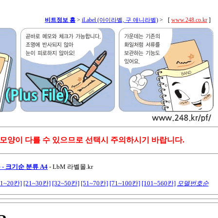
비트정보 홈
>
iLabel (아이라벨, 구 애니라벨)
>
[
www.248.co.kr
]
 모양이 다를 수 있으므로 선택시 주의하시기 바랍니다.
- 크기순 분류 A4
-
LbM 라벨몰.kr
11~20칸]
[21~30칸]
[32~50칸]
[51~70칸]
[71~100칸]
[101~560칸]
모델번호순