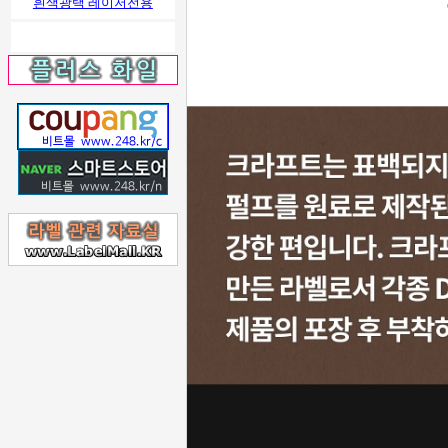
흰색광택 레이저전용