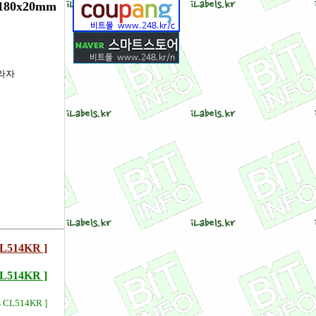
80x20mm
프라자
514KR ]
14KR ]
s CL514KR ]