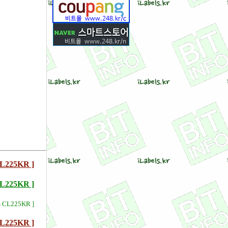
225KR ]
25KR ]
s CL225KR ]
225KR ]