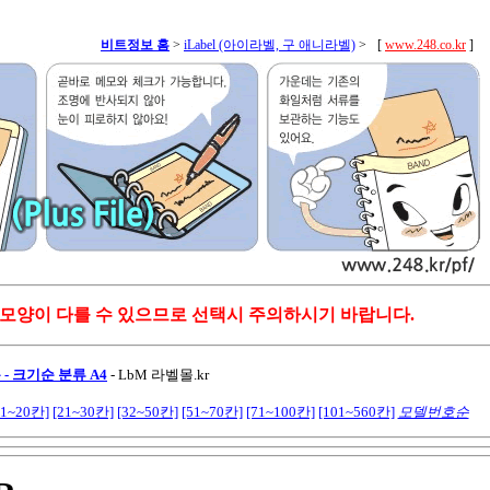
비트정보 홈
>
iLabel (아이라벨, 구 애니라벨)
>
[
www.248.co.kr
]
 모양이 다를 수 있으므로 선택시 주의하시기 바랍니다.
- 크기순 분류 A4
-
LbM 라벨몰.kr
11~20칸]
[21~30칸]
[32~50칸]
[51~70칸]
[71~100칸]
[101~560칸]
모델번호순