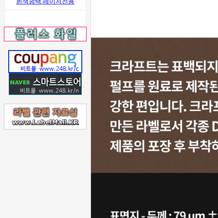
흰색광택 레이저전용