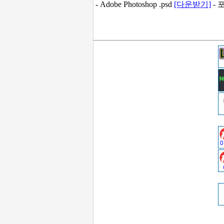
- Adobe Photoshop .psd
[다운받기]
- 