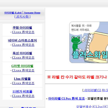
|
아이라벨 iLabel
Surname Home
[ 공지사항 ]
쿠팡 아이라벨
-
CLxxx 흰색모조
네이버 스마트스토어
-
CLxxx 흰색모조
옥션 아이라벨
-
CLxxx 흰색모조
G마켓 아이라벨
-
CLxxx 흰색모조
※ 라벨 칸 수가 같아도 라벨 크기나
Lbm 라벨몰
-
CLxxx 흰색모조
[
아이라벨 CL
[0~
11번가 비트몰
-
CLxxx 흰색모조
-
아이라벨 CL9xx 흰색 모조
- 모델번호별 분류
모델번호순
[CL2xx]
[C