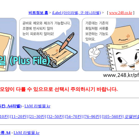
비트정보 홈
>
iLabel (아이라벨, 구 애니라벨)
>
[
www.248.co.kr
]
 모양이 다를 수 있으므로 선택시 주의하시기 바랍니다.
칸, A4라벨)
-
LbM 라벨몰.kr
~10칸]
[11~20칸]
[21~30칸]
[32~50칸]
[54~70칸]
[76~96칸]
[105~560칸]
모델번
류 A4
-
LbM 라벨몰.kr