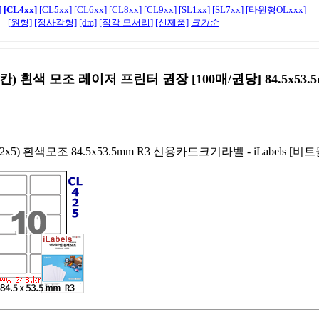
]
[CL4xx]
[CL5xx]
[CL6xx]
[CL8xx]
[CL9xx]
[SL1xx]
[SL7xx]
[타원형OLxxx]
[원형]
[정사각형]
[dm]
[직각 모서리]
[신제품]
크기순
0칸) 흰색 모조 레이저 프린터 권장 [100매/권당] 84.5x53.
x5) 흰색모조 84.5x53.5mm R3 신용카드크기라벨 - iLabels [비트