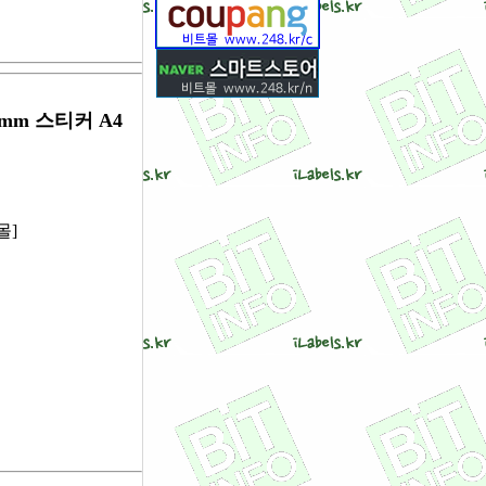
5mm 스티커 A4
몰]